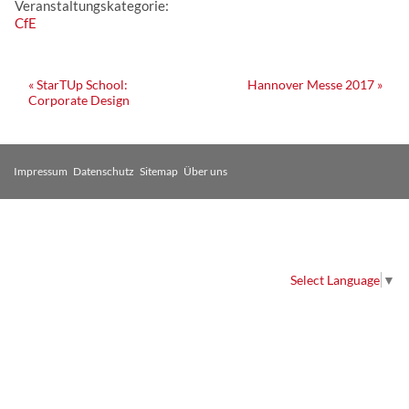
Veranstaltungskategorie:
CfE
Veranstaltung
«
StarTUp School:
Hannover Messe 2017
»
Corporate Design
Navigation
Impressum
Datenschutz
Sitemap
Über uns
Select Language
▼