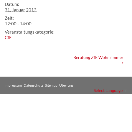
Datum:
31. Januar 2013
Zeit:
12:00 - 14:00
Veranstaltungskategorie:
CfE
Veranstaltung
Beratung ZfE Wohnzimmer
»
Navigation
Impressum
Datenschutz
Sitemap
Über uns
Select Language
▼