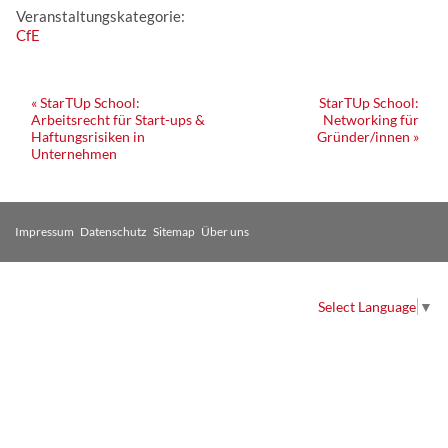
Veranstaltungskategorie:
CfE
Veranstaltung
«
StarTUp School:
StarTUp School:
Arbeitsrecht für Start-ups &
Networking für
Navigation
Haftungsrisiken in
Gründer/innen
»
Unternehmen
Impressum
Datenschutz
Sitemap
Über uns
Select Language
▼