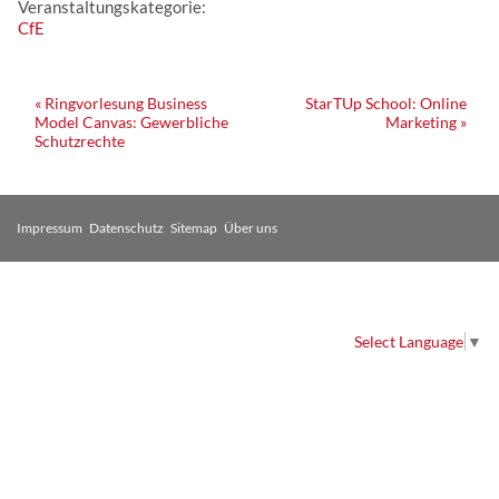
Veranstaltungskategorie:
CfE
Veranstaltung
«
Ringvorlesung Business
StarTUp School: Online
Model Canvas: Gewerbliche
Marketing
»
Navigation
Schutzrechte
Impressum
Datenschutz
Sitemap
Über uns
Select Language
▼